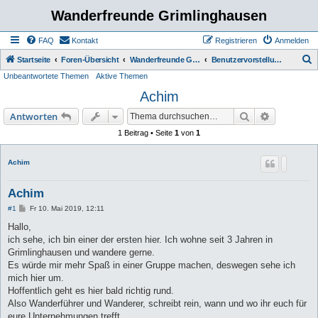
Wanderfreunde Grimlinghausen
FAQ
Kontakt
Registrieren
Anmelden
S
Startseite
Foren-Übersicht
Wanderfreunde Grimmlinghausen
Benutzervorstellung
Unbeantwortete Themen
Aktive Themen
u
Achim
c
h
Suche
Erweiterte
Antworten
e
1 Beitrag • Seite
1
von
1
Achim
Achim
B
#1
Fr 10. Mai 2019, 12:11
e
i
Hallo,
t
ich sehe, ich bin einer der ersten hier. Ich wohne seit 3 Jahren in
r
a
Grimlinghausen und wandere gerne.
g
Es würde mir mehr Spaß in einer Gruppe machen, deswegen sehe ich
mich hier um.
Hoffentlich geht es hier bald richtig rund.
Also Wanderführer und Wanderer, schreibt rein, wann und wo ihr euch für
eure Unternehmungen trefft.