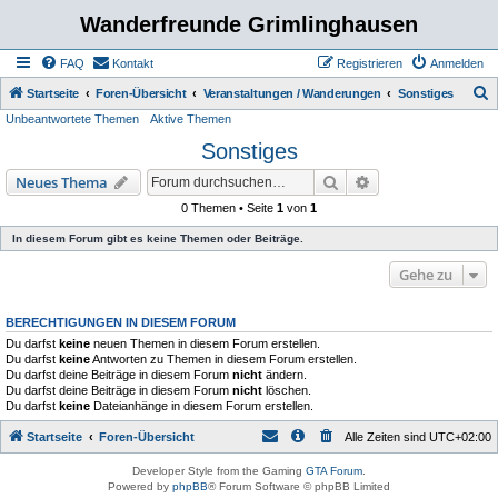
Wanderfreunde Grimlinghausen
FAQ
Kontakt
Registrieren
Anmelden
S
Startseite
Foren-Übersicht
Veranstaltungen / Wanderungen
Sonstiges
Unbeantwortete Themen
Aktive Themen
u
Sonstiges
c
h
Suche
Erweiterte Suche
Neues Thema
e
0 Themen • Seite
1
von
1
In diesem Forum gibt es keine Themen oder Beiträge.
Gehe zu
BERECHTIGUNGEN IN DIESEM FORUM
Du darfst
keine
neuen Themen in diesem Forum erstellen.
Du darfst
keine
Antworten zu Themen in diesem Forum erstellen.
Du darfst deine Beiträge in diesem Forum
nicht
ändern.
Du darfst deine Beiträge in diesem Forum
nicht
löschen.
Du darfst
keine
Dateianhänge in diesem Forum erstellen.
Startseite
Foren-Übersicht
Alle Zeiten sind
UTC+02:00
Developer Style from the Gaming
GTA Forum
.
Powered by
phpBB
® Forum Software © phpBB Limited