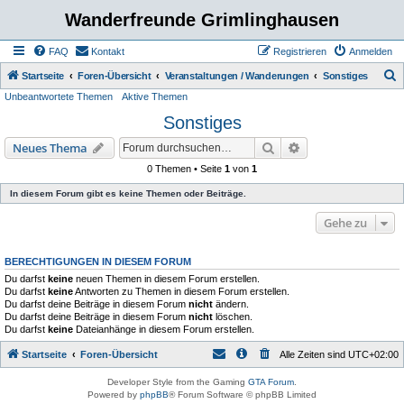
Wanderfreunde Grimlinghausen
FAQ
Kontakt
Registrieren
Anmelden
S
Startseite
Foren-Übersicht
Veranstaltungen / Wanderungen
Sonstiges
Unbeantwortete Themen
Aktive Themen
u
Sonstiges
c
h
Suche
Erweiterte Suche
Neues Thema
e
0 Themen • Seite
1
von
1
In diesem Forum gibt es keine Themen oder Beiträge.
Gehe zu
BERECHTIGUNGEN IN DIESEM FORUM
Du darfst
keine
neuen Themen in diesem Forum erstellen.
Du darfst
keine
Antworten zu Themen in diesem Forum erstellen.
Du darfst deine Beiträge in diesem Forum
nicht
ändern.
Du darfst deine Beiträge in diesem Forum
nicht
löschen.
Du darfst
keine
Dateianhänge in diesem Forum erstellen.
Startseite
Foren-Übersicht
Alle Zeiten sind
UTC+02:00
Developer Style from the Gaming
GTA Forum
.
Powered by
phpBB
® Forum Software © phpBB Limited