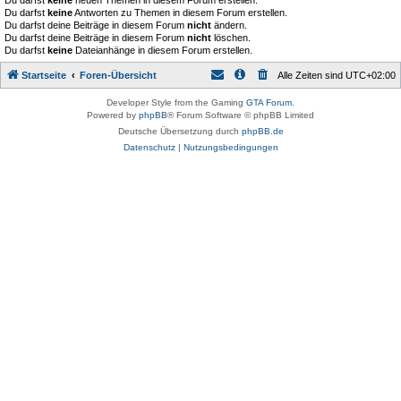
Du darfst
keine
neuen Themen in diesem Forum erstellen.
Du darfst
keine
Antworten zu Themen in diesem Forum erstellen.
Du darfst deine Beiträge in diesem Forum
nicht
ändern.
Du darfst deine Beiträge in diesem Forum
nicht
löschen.
Du darfst
keine
Dateianhänge in diesem Forum erstellen.
Startseite
Foren-Übersicht
Alle Zeiten sind
UTC+02:00
Developer Style from the Gaming
GTA Forum
.
Powered by
phpBB
® Forum Software © phpBB Limited
Deutsche Übersetzung durch
phpBB.de
Datenschutz
|
Nutzungsbedingungen