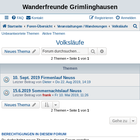
Wanderfreunde Grimlinghausen
FAQ
Kontakt
Registrieren
Anmelden
S
Startseite
Foren-Übersicht
Veranstaltungen / Wanderungen
Volksläufe
Unbeantwortete Themen
Aktive Themen
u
Volksläufe
c
h
Suche
Erweiterte Suche
Neues Thema
e
2 Themen • Seite
1
von
1
Themen
10. Sept. 2019 Firmenlauf Neuss
Letzter Beitrag von
Dieter
«
Do 22. Aug 2019, 14:19
15.6.2019 Sommernachtslauf Neuss
Letzter Beitrag von
frank
«
Fr 10. Mai 2019, 11:26
Neues Thema
2 Themen • Seite
1
von
1
Gehe zu
BERECHTIGUNGEN IN DIESEM FORUM