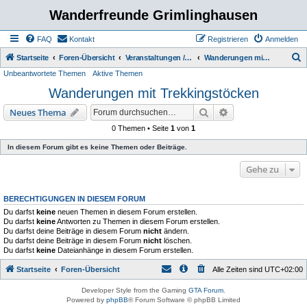
Wanderfreunde Grimlinghausen
FAQ
Kontakt
Registrieren
Anmelden
S
Startseite
Foren-Übersicht
Veranstaltungen / Wanderungen
Wanderungen mit Trekkingstöcken
Unbeantwortete Themen
Aktive Themen
u
Wanderungen mit Trekkingstöcken
c
h
Suche
Erweiterte Suche
Neues Thema
e
0 Themen • Seite
1
von
1
In diesem Forum gibt es keine Themen oder Beiträge.
Gehe zu
BERECHTIGUNGEN IN DIESEM FORUM
Du darfst
keine
neuen Themen in diesem Forum erstellen.
Du darfst
keine
Antworten zu Themen in diesem Forum erstellen.
Du darfst deine Beiträge in diesem Forum
nicht
ändern.
Du darfst deine Beiträge in diesem Forum
nicht
löschen.
Du darfst
keine
Dateianhänge in diesem Forum erstellen.
Startseite
Foren-Übersicht
Alle Zeiten sind
UTC+02:00
Developer Style from the Gaming
GTA Forum
.
Powered by
phpBB
® Forum Software © phpBB Limited