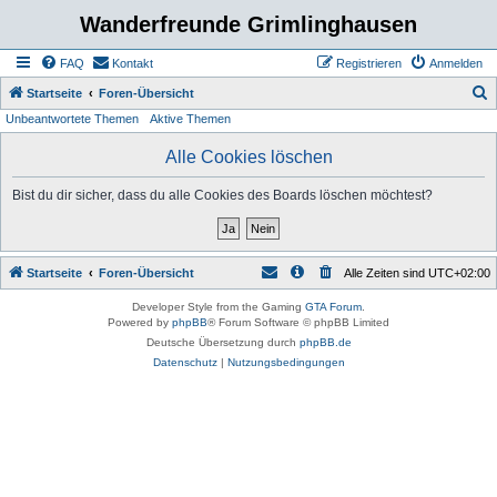
Wanderfreunde Grimlinghausen
FAQ
Kontakt
Registrieren
Anmelden
S
Startseite
Foren-Übersicht
Unbeantwortete Themen
Aktive Themen
u
c
Alle Cookies löschen
h
Bist du dir sicher, dass du alle Cookies des Boards löschen möchtest?
e
Startseite
Foren-Übersicht
Alle Zeiten sind
UTC+02:00
Developer Style from the Gaming
GTA Forum
.
Powered by
phpBB
® Forum Software © phpBB Limited
Deutsche Übersetzung durch
phpBB.de
Datenschutz
|
Nutzungsbedingungen