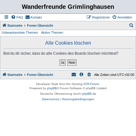
Wanderfreunde Grimlinghausen
FAQ
Kontakt
Registrieren
Anmelden
S
Startseite
Foren-Übersicht
Unbeantwortete Themen
Aktive Themen
u
c
Alle Cookies löschen
h
Bist du dir sicher, dass du alle Cookies des Boards löschen möchtest?
e
Startseite
Foren-Übersicht
Alle Zeiten sind
UTC+02:00
Developer Style from the Gaming
GTA Forum
.
Powered by
phpBB
® Forum Software © phpBB Limited
Deutsche Übersetzung durch
phpBB.de
Datenschutz
|
Nutzungsbedingungen