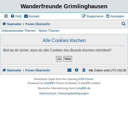
Wanderfreunde Grimlinghausen
FAQ
Kontakt
Registrieren
Anmelden
S
Startseite
Foren-Übersicht
Unbeantwortete Themen
Aktive Themen
u
c
Alle Cookies löschen
h
Bist du dir sicher, dass du alle Cookies des Boards löschen möchtest?
e
Startseite
Foren-Übersicht
Alle Zeiten sind
UTC+02:00
Developer Style from the Gaming
GTA Forum
.
Powered by
phpBB
® Forum Software © phpBB Limited
Deutsche Übersetzung durch
phpBB.de
Datenschutz
|
Nutzungsbedingungen