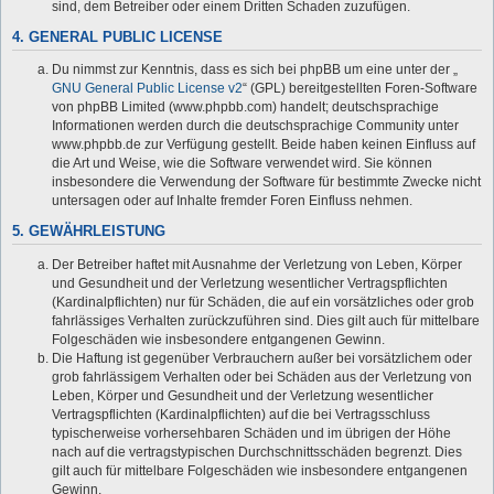
sind, dem Betreiber oder einem Dritten Schaden zuzufügen.
4. GENERAL PUBLIC LICENSE
Du nimmst zur Kenntnis, dass es sich bei phpBB um eine unter der „
GNU General Public License v2
“ (GPL) bereitgestellten Foren-Software
von phpBB Limited (www.phpbb.com) handelt; deutschsprachige
Informationen werden durch die deutschsprachige Community unter
www.phpbb.de zur Verfügung gestellt. Beide haben keinen Einfluss auf
die Art und Weise, wie die Software verwendet wird. Sie können
insbesondere die Verwendung der Software für bestimmte Zwecke nicht
untersagen oder auf Inhalte fremder Foren Einfluss nehmen.
5. GEWÄHRLEISTUNG
Der Betreiber haftet mit Ausnahme der Verletzung von Leben, Körper
und Gesundheit und der Verletzung wesentlicher Vertragspflichten
(Kardinalpflichten) nur für Schäden, die auf ein vorsätzliches oder grob
fahrlässiges Verhalten zurückzuführen sind. Dies gilt auch für mittelbare
Folgeschäden wie insbesondere entgangenen Gewinn.
Die Haftung ist gegenüber Verbrauchern außer bei vorsätzlichem oder
grob fahrlässigem Verhalten oder bei Schäden aus der Verletzung von
Leben, Körper und Gesundheit und der Verletzung wesentlicher
Vertragspflichten (Kardinalpflichten) auf die bei Vertragsschluss
typischerweise vorhersehbaren Schäden und im übrigen der Höhe
nach auf die vertragstypischen Durchschnittsschäden begrenzt. Dies
gilt auch für mittelbare Folgeschäden wie insbesondere entgangenen
Gewinn.