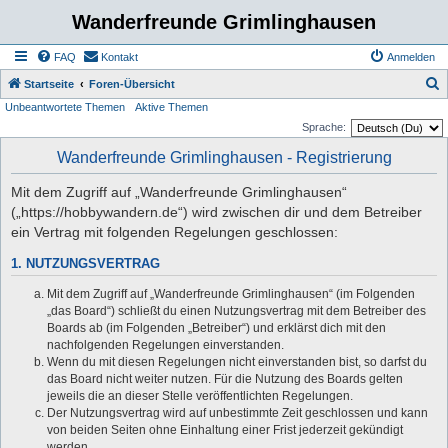
Wanderfreunde Grimlinghausen
FAQ
Kontakt
Anmelden
S
Startseite
Foren-Übersicht
Unbeantwortete Themen
Aktive Themen
u
Sprache:
c
Wanderfreunde Grimlinghausen - Registrierung
h
e
Mit dem Zugriff auf „Wanderfreunde Grimlinghausen“
(„https://hobbywandern.de“) wird zwischen dir und dem Betreiber
ein Vertrag mit folgenden Regelungen geschlossen:
1. NUTZUNGSVERTRAG
Mit dem Zugriff auf „Wanderfreunde Grimlinghausen“ (im Folgenden
„das Board“) schließt du einen Nutzungsvertrag mit dem Betreiber des
Boards ab (im Folgenden „Betreiber“) und erklärst dich mit den
nachfolgenden Regelungen einverstanden.
Wenn du mit diesen Regelungen nicht einverstanden bist, so darfst du
das Board nicht weiter nutzen. Für die Nutzung des Boards gelten
jeweils die an dieser Stelle veröffentlichten Regelungen.
Der Nutzungsvertrag wird auf unbestimmte Zeit geschlossen und kann
von beiden Seiten ohne Einhaltung einer Frist jederzeit gekündigt
werden.