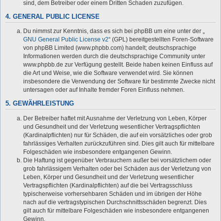
sind, dem Betreiber oder einem Dritten Schaden zuzufügen.
4. GENERAL PUBLIC LICENSE
Du nimmst zur Kenntnis, dass es sich bei phpBB um eine unter der „
GNU General Public License v2
“ (GPL) bereitgestellten Foren-Software
von phpBB Limited (www.phpbb.com) handelt; deutschsprachige
Informationen werden durch die deutschsprachige Community unter
www.phpbb.de zur Verfügung gestellt. Beide haben keinen Einfluss auf
die Art und Weise, wie die Software verwendet wird. Sie können
insbesondere die Verwendung der Software für bestimmte Zwecke nicht
untersagen oder auf Inhalte fremder Foren Einfluss nehmen.
5. GEWÄHRLEISTUNG
Der Betreiber haftet mit Ausnahme der Verletzung von Leben, Körper
und Gesundheit und der Verletzung wesentlicher Vertragspflichten
(Kardinalpflichten) nur für Schäden, die auf ein vorsätzliches oder grob
fahrlässiges Verhalten zurückzuführen sind. Dies gilt auch für mittelbare
Folgeschäden wie insbesondere entgangenen Gewinn.
Die Haftung ist gegenüber Verbrauchern außer bei vorsätzlichem oder
grob fahrlässigem Verhalten oder bei Schäden aus der Verletzung von
Leben, Körper und Gesundheit und der Verletzung wesentlicher
Vertragspflichten (Kardinalpflichten) auf die bei Vertragsschluss
typischerweise vorhersehbaren Schäden und im übrigen der Höhe
nach auf die vertragstypischen Durchschnittsschäden begrenzt. Dies
gilt auch für mittelbare Folgeschäden wie insbesondere entgangenen
Gewinn.