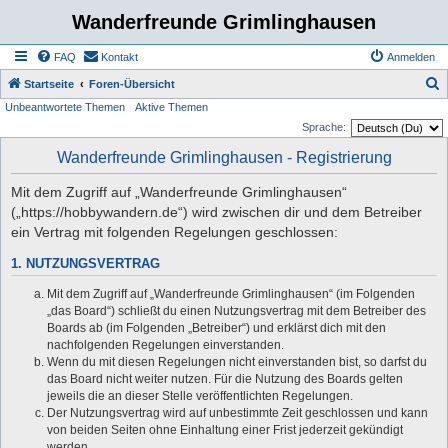
Wanderfreunde Grimlinghausen
FAQ
Kontakt
Anmelden
S
Startseite
Foren-Übersicht
Unbeantwortete Themen
Aktive Themen
u
Sprache:
c
Wanderfreunde Grimlinghausen - Registrierung
h
e
Mit dem Zugriff auf „Wanderfreunde Grimlinghausen“
(„https://hobbywandern.de“) wird zwischen dir und dem Betreiber
ein Vertrag mit folgenden Regelungen geschlossen:
1. NUTZUNGSVERTRAG
Mit dem Zugriff auf „Wanderfreunde Grimlinghausen“ (im Folgenden
„das Board“) schließt du einen Nutzungsvertrag mit dem Betreiber des
Boards ab (im Folgenden „Betreiber“) und erklärst dich mit den
nachfolgenden Regelungen einverstanden.
Wenn du mit diesen Regelungen nicht einverstanden bist, so darfst du
das Board nicht weiter nutzen. Für die Nutzung des Boards gelten
jeweils die an dieser Stelle veröffentlichten Regelungen.
Der Nutzungsvertrag wird auf unbestimmte Zeit geschlossen und kann
von beiden Seiten ohne Einhaltung einer Frist jederzeit gekündigt
werden.