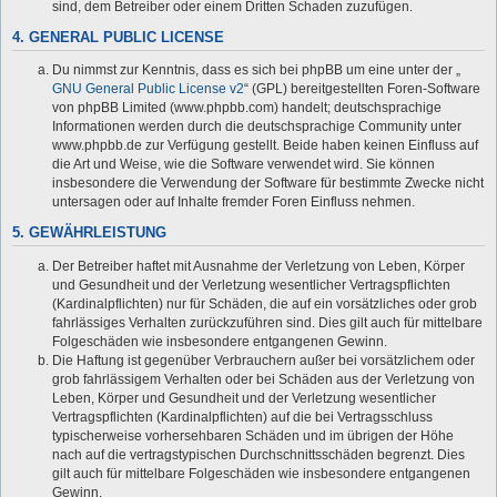
sind, dem Betreiber oder einem Dritten Schaden zuzufügen.
4. GENERAL PUBLIC LICENSE
Du nimmst zur Kenntnis, dass es sich bei phpBB um eine unter der „
GNU General Public License v2
“ (GPL) bereitgestellten Foren-Software
von phpBB Limited (www.phpbb.com) handelt; deutschsprachige
Informationen werden durch die deutschsprachige Community unter
www.phpbb.de zur Verfügung gestellt. Beide haben keinen Einfluss auf
die Art und Weise, wie die Software verwendet wird. Sie können
insbesondere die Verwendung der Software für bestimmte Zwecke nicht
untersagen oder auf Inhalte fremder Foren Einfluss nehmen.
5. GEWÄHRLEISTUNG
Der Betreiber haftet mit Ausnahme der Verletzung von Leben, Körper
und Gesundheit und der Verletzung wesentlicher Vertragspflichten
(Kardinalpflichten) nur für Schäden, die auf ein vorsätzliches oder grob
fahrlässiges Verhalten zurückzuführen sind. Dies gilt auch für mittelbare
Folgeschäden wie insbesondere entgangenen Gewinn.
Die Haftung ist gegenüber Verbrauchern außer bei vorsätzlichem oder
grob fahrlässigem Verhalten oder bei Schäden aus der Verletzung von
Leben, Körper und Gesundheit und der Verletzung wesentlicher
Vertragspflichten (Kardinalpflichten) auf die bei Vertragsschluss
typischerweise vorhersehbaren Schäden und im übrigen der Höhe
nach auf die vertragstypischen Durchschnittsschäden begrenzt. Dies
gilt auch für mittelbare Folgeschäden wie insbesondere entgangenen
Gewinn.