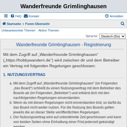
Wanderfreunde Grimlinghausen
FAQ
Kontakt
Anmelden
S
Startseite
Foren-Übersicht
Unbeantwortete Themen
Aktive Themen
u
Sprache:
c
Wanderfreunde Grimlinghausen - Registrierung
h
e
Mit dem Zugriff auf „Wanderfreunde Grimlinghausen“
(„https://hobbywandern.de“) wird zwischen dir und dem Betreiber
ein Vertrag mit folgenden Regelungen geschlossen:
1. NUTZUNGSVERTRAG
Mit dem Zugriff auf „Wanderfreunde Grimlinghausen“ (im Folgenden
„das Board“) schließt du einen Nutzungsvertrag mit dem Betreiber des
Boards ab (im Folgenden „Betreiber“) und erklärst dich mit den
nachfolgenden Regelungen einverstanden.
Wenn du mit diesen Regelungen nicht einverstanden bist, so darfst du
das Board nicht weiter nutzen. Für die Nutzung des Boards gelten
jeweils die an dieser Stelle veröffentlichten Regelungen.
Der Nutzungsvertrag wird auf unbestimmte Zeit geschlossen und kann
von beiden Seiten ohne Einhaltung einer Frist jederzeit gekündigt
werden.