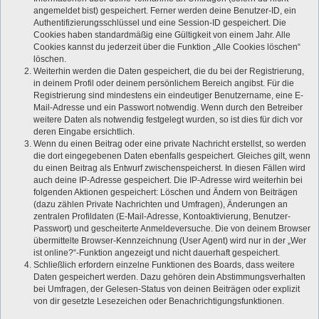
angemeldet bist) gespeichert. Ferner werden deine Benutzer-ID, ein
Authentifizierungsschlüssel und eine Session-ID gespeichert. Die
Cookies haben standardmäßig eine Gültigkeit von einem Jahr. Alle
Cookies kannst du jederzeit über die Funktion „Alle Cookies löschen“
löschen.
Weiterhin werden die Daten gespeichert, die du bei der Registrierung,
in deinem Profil oder deinem persönlichem Bereich angibst. Für die
Registrierung sind mindestens ein eindeutiger Benutzername, eine E-
Mail-Adresse und ein Passwort notwendig. Wenn durch den Betreiber
weitere Daten als notwendig festgelegt wurden, so ist dies für dich vor
deren Eingabe ersichtlich.
Wenn du einen Beitrag oder eine private Nachricht erstellst, so werden
die dort eingegebenen Daten ebenfalls gespeichert. Gleiches gilt, wenn
du einen Beitrag als Entwurf zwischenspeicherst. In diesen Fällen wird
auch deine IP-Adresse gespeichert. Die IP-Adresse wird weiterhin bei
folgenden Aktionen gespeichert: Löschen und Ändern von Beiträgen
(dazu zählen Private Nachrichten und Umfragen), Änderungen an
zentralen Profildaten (E-Mail-Adresse, Kontoaktivierung, Benutzer-
Passwort) und gescheiterte Anmeldeversuche. Die von deinem Browser
übermittelte Browser-Kennzeichnung (User Agent) wird nur in der „Wer
ist online?“-Funktion angezeigt und nicht dauerhaft gespeichert.
Schließlich erfordern einzelne Funktionen des Boards, dass weitere
Daten gespeichert werden. Dazu gehören dein Abstimmungsverhalten
bei Umfragen, der Gelesen-Status von deinen Beiträgen oder explizit
von dir gesetzte Lesezeichen oder Benachrichtigungsfunktionen.