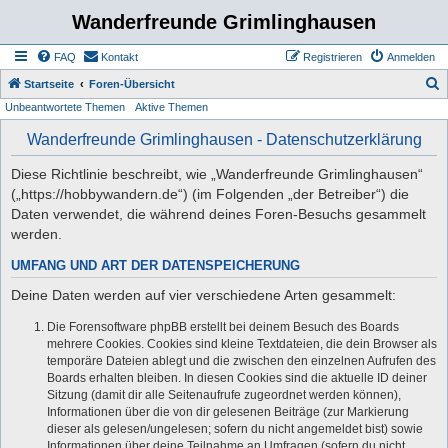
Wanderfreunde Grimlinghausen
FAQ
Kontakt
Registrieren
Anmelden
S
Startseite
Foren-Übersicht
Unbeantwortete Themen
Aktive Themen
u
c
Wanderfreunde Grimlinghausen - Datenschutzerklärung
h
Diese Richtlinie beschreibt, wie „Wanderfreunde Grimlinghausen“
e
(„https://hobbywandern.de“) (im Folgenden „der Betreiber“) die
Daten verwendet, die während deines Foren-Besuchs gesammelt
werden.
UMFANG UND ART DER DATENSPEICHERUNG
Deine Daten werden auf vier verschiedene Arten gesammelt:
Die Forensoftware phpBB erstellt bei deinem Besuch des Boards
mehrere Cookies. Cookies sind kleine Textdateien, die dein Browser als
temporäre Dateien ablegt und die zwischen den einzelnen Aufrufen des
Boards erhalten bleiben. In diesen Cookies sind die aktuelle ID deiner
Sitzung (damit dir alle Seitenaufrufe zugeordnet werden können),
Informationen über die von dir gelesenen Beiträge (zur Markierung
dieser als gelesen/ungelesen; sofern du nicht angemeldet bist) sowie
Informationen über deine Teilnahme an Umfragen (sofern du nicht