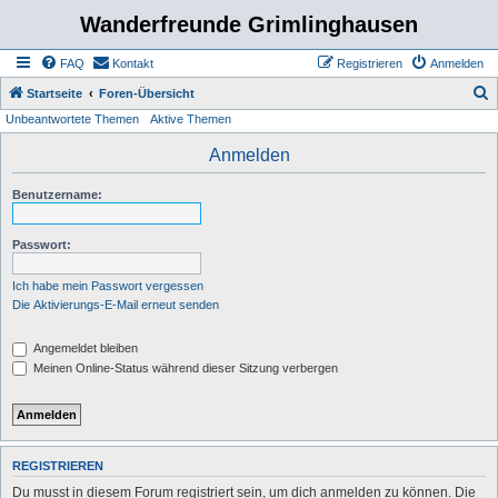
Wanderfreunde Grimlinghausen
FAQ
Kontakt
Registrieren
Anmelden
S
Startseite
Foren-Übersicht
Unbeantwortete Themen
Aktive Themen
u
c
Anmelden
h
Benutzername:
e
Passwort:
Ich habe mein Passwort vergessen
Die Aktivierungs-E-Mail erneut senden
Angemeldet bleiben
Meinen Online-Status während dieser Sitzung verbergen
REGISTRIEREN
Du musst in diesem Forum registriert sein, um dich anmelden zu können. Die