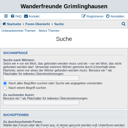
Wanderfreunde Grimlinghausen
FAQ
Kontakt
Registrieren
Anmelden
S
Startseite
Foren-Übersicht
Suche
Unbeantwortete Themen
Aktive Themen
u
Suche
c
h
e
SUCHANFRAGE
Suche nach Wörtern:
Setze ein
+
vor ein Wort, das gefunden werden muss und ein
-
vor ein Wort, das nicht
gefunden werden darf. Verwende mehrere Wörter getrennt durch
|
innerhalb einer
Klammer, wenn nur eines der Wörter gefunden werden muss. Benutze ein * als
Platzhalter für teilweise Übereinstimmungen.
Nach allen Begriffen suchen oder Suche wie angegeben verwenden
Nach einem Begriff suchen
Zu suchender Autor:
Benutze ein * als Platzhalter für teilweise Übereinstimmungen.
SUCHOPTIONEN
Zu durchsuchende Foren:
Wähle das Forum oder die Foren aus, in denen gesucht werden soll. Unterforen werden