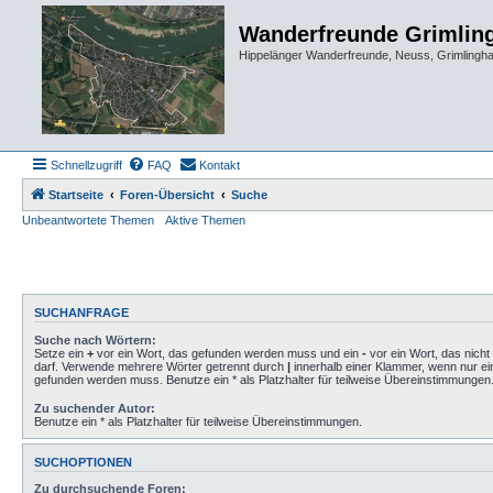
Wanderfreunde Grimlin
Hippelänger Wanderfreunde, Neuss, Grimling
Schnellzugriff
FAQ
Kontakt
Startseite
Foren-Übersicht
Suche
Unbeantwortete Themen
Aktive Themen
SUCHANFRAGE
Suche nach Wörtern:
Setze ein
+
vor ein Wort, das gefunden werden muss und ein
-
vor ein Wort, das nich
darf. Verwende mehrere Wörter getrennt durch
|
innerhalb einer Klammer, wenn nur ei
gefunden werden muss. Benutze ein * als Platzhalter für teilweise Übereinstimmungen
Zu suchender Autor:
Benutze ein * als Platzhalter für teilweise Übereinstimmungen.
SUCHOPTIONEN
Zu durchsuchende Foren: