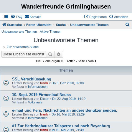
Wanderfreunde Grimlinghausen
FAQ
Kontakt
Registrieren
Anmelden
S
Startseite
Foren-Übersicht
Suche
Unbeantwortete Themen
Unbeantwortete Themen
Aktive Themen
u
Unbeantwortete Themen
c
h
Zur erweiterten Suche
e
Suche
Erweiterte Suche
Die Suche ergab 10 Treffer • Seite
1
von
1
Themen
SSL Verschlüsselung
Letzter Beitrag von
frank
«
Do 3. Dez 2020, 02:08
Verfasst in
Informationen
10. Sept. 2019 Firmenlauf Neuss
Letzter Beitrag von
Dieter
«
Do 22. Aug 2019, 14:19
Verfasst in
Volksläufe
e-mail und Pers. Nachrichten an andere Benutzer senden.
Letzter Beitrag von
frank
«
Do 16. Mai 2019, 22:29
Verfasst in
Informationen
#1 Zur Herbringhauser Talsperre und nach Beyenburg
Letzter Beitrag von
frank
«
Mi 15. Mai 2019, 21:49