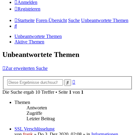
Anmelden
Registrieren
Startseite
Foren-Übersicht
Suche
Unbeantwortete Themen
Suche
Unbeantwortete Themen
Aktive Themen
Unbeantwortete Themen
Zur erweiterten Suche
Erweiterte
Suche
Suche
Die Suche ergab 10 Treffer • Seite
1
von
1
Themen
Antworten
Zugriffe
Letzter Beitrag
SSL Verschlüsselung
von
frank
»
Do 3. Dez 2020, 02:08
» in
Informationen