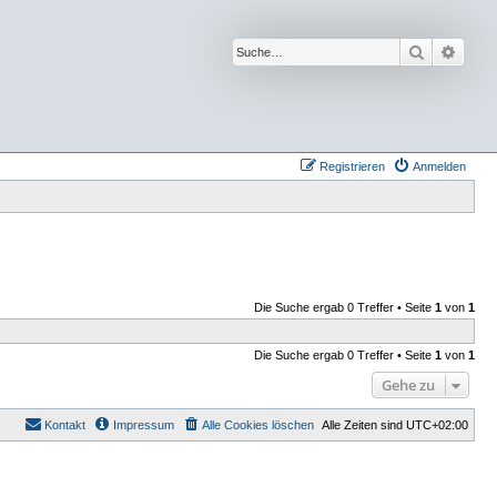
Suche
Erwei
Registrieren
Anmelden
Die Suche ergab 0 Treffer • Seite
1
von
1
Die Suche ergab 0 Treffer • Seite
1
von
1
Gehe zu
Kontakt
Impressum
Alle Cookies löschen
Alle Zeiten sind
UTC+02:00