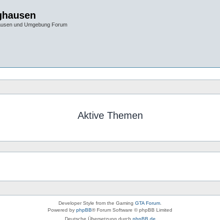
ghausen
hausen und Umgebung Forum
Aktive Themen
Developer Style from the Gaming
GTA Forum
.
Powered by
phpBB
® Forum Software © phpBB Limited
Deutsche Übersetzung durch
phpBB.de