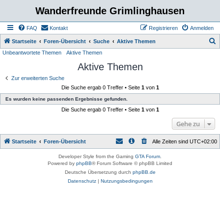
Wanderfreunde Grimlinghausen
FAQ
Kontakt
Registrieren
Anmelden
S
Startseite
Foren-Übersicht
Suche
Aktive Themen
Unbeantwortete Themen
Aktive Themen
u
Aktive Themen
c
h
Zur erweiterten Suche
Die Suche ergab 0 Treffer • Seite
1
von
1
e
Es wurden keine passenden Ergebnisse gefunden.
Die Suche ergab 0 Treffer • Seite
1
von
1
Gehe zu
Startseite
Foren-Übersicht
Alle Zeiten sind
UTC+02:00
Developer Style from the Gaming
GTA Forum
.
Powered by
phpBB
® Forum Software © phpBB Limited
Deutsche Übersetzung durch
phpBB.de
Datenschutz
|
Nutzungsbedingungen