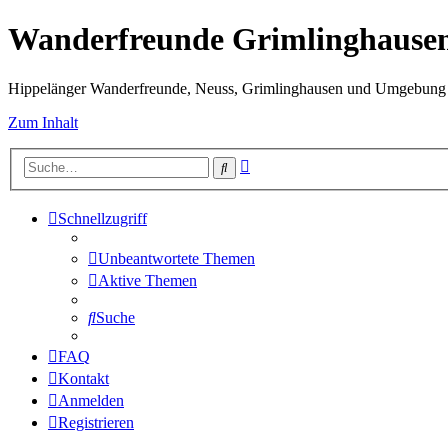
Wanderfreunde Grimlinghause
Hippelänger Wanderfreunde, Neuss, Grimlinghausen und Umgebun
Zum Inhalt
Erweiterte
Suche
Suche
Schnellzugriff
Unbeantwortete Themen
Aktive Themen
Suche
FAQ
Kontakt
Anmelden
Registrieren