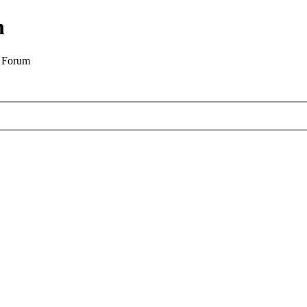
n
g Forum