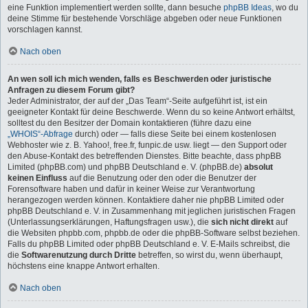
eine Funktion implementiert werden sollte, dann besuche
phpBB Ideas
, wo du
deine Stimme für bestehende Vorschläge abgeben oder neue Funktionen
vorschlagen kannst.
Nach oben
An wen soll ich mich wenden, falls es Beschwerden oder juristische
Anfragen zu diesem Forum gibt?
Jeder Administrator, der auf der „Das Team“-Seite aufgeführt ist, ist ein
geeigneter Kontakt für deine Beschwerde. Wenn du so keine Antwort erhältst,
solltest du den Besitzer der Domain kontaktieren (führe dazu eine
„WHOIS“-Abfrage
durch) oder — falls diese Seite bei einem kostenlosen
Webhoster wie z. B. Yahoo!, free.fr, funpic.de usw. liegt — den Support oder
den Abuse-Kontakt des betreffenden Dienstes. Bitte beachte, dass phpBB
Limited (phpBB.com) und phpBB Deutschland e. V. (phpBB.de)
absolut
keinen Einfluss
auf die Benutzung oder den oder die Benutzer der
Forensoftware haben und dafür in keiner Weise zur Verantwortung
herangezogen werden können. Kontaktiere daher nie phpBB Limited oder
phpBB Deutschland e. V. in Zusammenhang mit jeglichen juristischen Fragen
(Unterlassungserklärungen, Haftungsfragen usw.), die
sich nicht direkt
auf
die Websiten phpbb.com, phpbb.de oder die phpBB-Software selbst beziehen.
Falls du phpBB Limited oder phpBB Deutschland e. V. E-Mails schreibst, die
die
Softwarenutzung durch Dritte
betreffen, so wirst du, wenn überhaupt,
höchstens eine knappe Antwort erhalten.
Nach oben