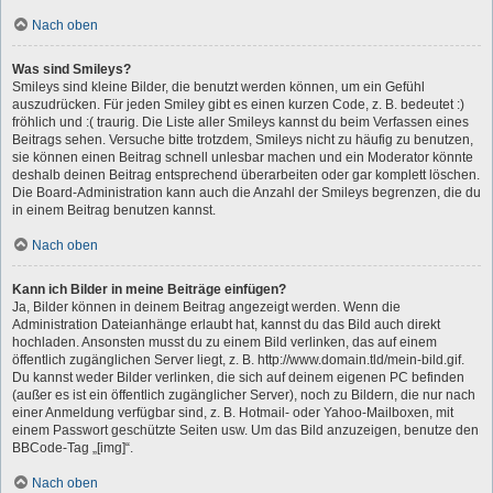
Nach oben
Was sind Smileys?
Smileys sind kleine Bilder, die benutzt werden können, um ein Gefühl
auszudrücken. Für jeden Smiley gibt es einen kurzen Code, z. B. bedeutet :)
fröhlich und :( traurig. Die Liste aller Smileys kannst du beim Verfassen eines
Beitrags sehen. Versuche bitte trotzdem, Smileys nicht zu häufig zu benutzen,
sie können einen Beitrag schnell unlesbar machen und ein Moderator könnte
deshalb deinen Beitrag entsprechend überarbeiten oder gar komplett löschen.
Die Board-Administration kann auch die Anzahl der Smileys begrenzen, die du
in einem Beitrag benutzen kannst.
Nach oben
Kann ich Bilder in meine Beiträge einfügen?
Ja, Bilder können in deinem Beitrag angezeigt werden. Wenn die
Administration Dateianhänge erlaubt hat, kannst du das Bild auch direkt
hochladen. Ansonsten musst du zu einem Bild verlinken, das auf einem
öffentlich zugänglichen Server liegt, z. B. http://www.domain.tld/mein-bild.gif.
Du kannst weder Bilder verlinken, die sich auf deinem eigenen PC befinden
(außer es ist ein öffentlich zugänglicher Server), noch zu Bildern, die nur nach
einer Anmeldung verfügbar sind, z. B. Hotmail- oder Yahoo-Mailboxen, mit
einem Passwort geschützte Seiten usw. Um das Bild anzuzeigen, benutze den
BBCode-Tag „[img]“.
Nach oben