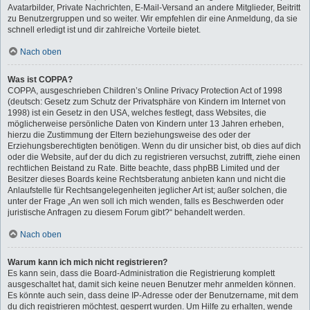
Avatarbilder, Private Nachrichten, E-Mail-Versand an andere Mitglieder, Beitritt
zu Benutzergruppen und so weiter. Wir empfehlen dir eine Anmeldung, da sie
schnell erledigt ist und dir zahlreiche Vorteile bietet.
Nach oben
Was ist COPPA?
COPPA, ausgeschrieben Children’s Online Privacy Protection Act of 1998
(deutsch: Gesetz zum Schutz der Privatsphäre von Kindern im Internet von
1998) ist ein Gesetz in den USA, welches festlegt, dass Websites, die
möglicherweise persönliche Daten von Kindern unter 13 Jahren erheben,
hierzu die Zustimmung der Eltern beziehungsweise des oder der
Erziehungsberechtigten benötigen. Wenn du dir unsicher bist, ob dies auf dich
oder die Website, auf der du dich zu registrieren versuchst, zutrifft, ziehe einen
rechtlichen Beistand zu Rate. Bitte beachte, dass phpBB Limited und der
Besitzer dieses Boards keine Rechtsberatung anbieten kann und nicht die
Anlaufstelle für Rechtsangelegenheiten jeglicher Art ist; außer solchen, die
unter der Frage „An wen soll ich mich wenden, falls es Beschwerden oder
juristische Anfragen zu diesem Forum gibt?“ behandelt werden.
Nach oben
Warum kann ich mich nicht registrieren?
Es kann sein, dass die Board-Administration die Registrierung komplett
ausgeschaltet hat, damit sich keine neuen Benutzer mehr anmelden können.
Es könnte auch sein, dass deine IP-Adresse oder der Benutzername, mit dem
du dich registrieren möchtest, gesperrt wurden. Um Hilfe zu erhalten, wende