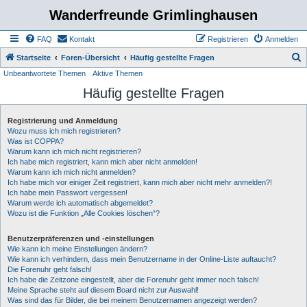
Wanderfreunde Grimlinghausen
FAQ
Kontakt
Registrieren
Anmelden
S
Startseite
Foren-Übersicht
Häufig gestellte Fragen
Unbeantwortete Themen
Aktive Themen
u
Häufig gestellte Fragen
c
h
Registrierung und Anmeldung
e
Wozu muss ich mich registrieren?
Was ist COPPA?
Warum kann ich mich nicht registrieren?
Ich habe mich registriert, kann mich aber nicht anmelden!
Warum kann ich mich nicht anmelden?
Ich habe mich vor einiger Zeit registriert, kann mich aber nicht mehr anmelden?!
Ich habe mein Passwort vergessen!
Warum werde ich automatisch abgemeldet?
Wozu ist die Funktion „Alle Cookies löschen“?
Benutzerpräferenzen und -einstellungen
Wie kann ich meine Einstellungen ändern?
Wie kann ich verhindern, dass mein Benutzername in der Online-Liste auftaucht?
Die Forenuhr geht falsch!
Ich habe die Zeitzone eingestellt, aber die Forenuhr geht immer noch falsch!
Meine Sprache steht auf diesem Board nicht zur Auswahl!
Was sind das für Bilder, die bei meinem Benutzernamen angezeigt werden?