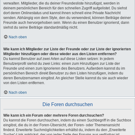
verwalten. Mitglieder, die du deiner Freundesliste hinzufügst, werden in
deinem persönlichen Bereich für den schnellen Zugriff aufgelistet. Du siehst
dort deren Onlinestatus und kannst ihnen schnell eine Private Nachricht
senden. Abhängig von dem Style, den du verwendest, können Beiträge deiner
Freunde auch hervorgehoben sein. Wenn du einen Benutzer ignorierst, dann
siehst du seine Beiträge standardmäßig nicht.
Nach oben
Wie kann ich Mitglieder zur Liste der Freunde oder zur Liste der ignorierten
Mitglieder hinzufügen oder diese wieder aus den Listen entfernen?
Du kannst Benutzer auf zwei Arten auf diese Listen setzen: In jedem
Benutzerprofil siehst du zwei Links: einen zum Hinzufügen zur Liste der
Freunde und einen zum Ignorieren des Benutzers. Außerdem kannst du im
persönlichen Bereich direkt Benutzer zu den Listen hinzufügen, indem du
deren Benutzernamen eingibst. An gleicher Stelle kannst du sie auch wieder
von den Listen entfernen.
Nach oben
Die Foren durchsuchen
Wie kann ich ein Forum oder mehrere Foren durchsuchen?
Du kannst die Foren durchsuchen, indem du einen Suchbegriff in die Suchbox
eingibst, die du in der Foren-Übersicht, der Foren- oder Themenansicht
findest. Erweiterte Suchmöglichkeiten erhältst du, indem du den „Erweiterte
Suche“-Link anklickst, der von jeder Seite des Forums aus verfügbar ist.