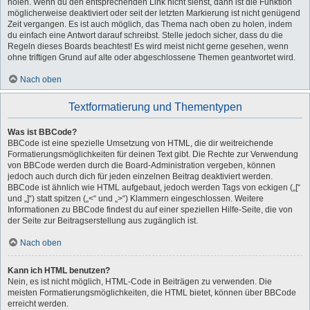
holen. Wenn du den entsprechenden Link nicht siehst, dann ist die Funktion
möglicherweise deaktiviert oder seit der letzten Markierung ist nicht genügend
Zeit vergangen. Es ist auch möglich, das Thema nach oben zu holen, indem
du einfach eine Antwort darauf schreibst. Stelle jedoch sicher, dass du die
Regeln dieses Boards beachtest! Es wird meist nicht gerne gesehen, wenn
ohne triftigen Grund auf alte oder abgeschlossene Themen geantwortet wird.
Nach oben
Textformatierung und Thementypen
Was ist BBCode?
BBCode ist eine spezielle Umsetzung von HTML, die dir weitreichende
Formatierungsmöglichkeiten für deinen Text gibt. Die Rechte zur Verwendung
von BBCode werden durch die Board-Administration vergeben, können
jedoch auch durch dich für jeden einzelnen Beitrag deaktiviert werden.
BBCode ist ähnlich wie HTML aufgebaut, jedoch werden Tags von eckigen („[“
und „]“) statt spitzen („<“ und „>“) Klammern eingeschlossen. Weitere
Informationen zu BBCode findest du auf einer speziellen Hilfe-Seite, die von
der Seite zur Beitragserstellung aus zugänglich ist.
Nach oben
Kann ich HTML benutzen?
Nein, es ist nicht möglich, HTML-Code in Beiträgen zu verwenden. Die
meisten Formatierungsmöglichkeiten, die HTML bietet, können über BBCode
erreicht werden.