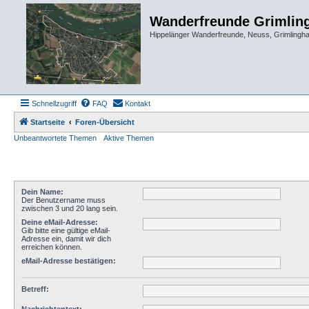
Wanderfreunde Grimlin
Hippelänger Wanderfreunde, Neuss, Grimling
Schnellzugriff
FAQ
Kontakt
Startseite
Foren-Übersicht
Unbeantwortete Themen
Aktive Themen
Dein Name:
Der Benutzername muss
zwischen 3 und 20 lang sein.
Deine eMail-Adresse:
Gib bitte eine gültige eMail-
Adresse ein, damit wir dich
erreichen können.
eMail-Adresse bestätigen:
Betreff: