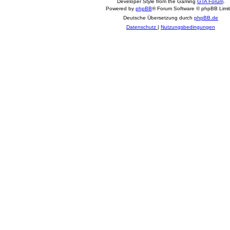
Developer Style from the Gaming
GTA Forum
.
Powered by
phpBB
® Forum Software © phpBB Limi
Deutsche Übersetzung durch
phpBB.de
Datenschutz
|
Nutzungsbedingungen