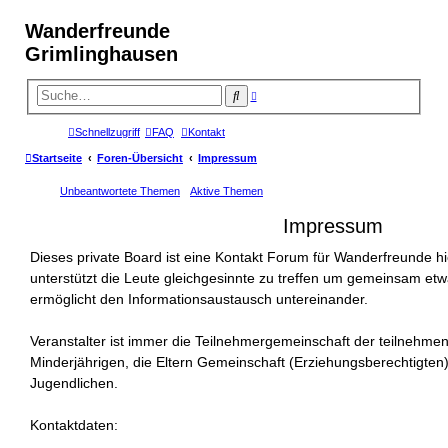
Wanderfreunde
Grimlinghausen
E
S
r
u
w
c
e
Schnellzugriff
FAQ
Kontakt
i
h
t
e
e
Startseite
Foren-Übersicht
Impressum
r
t
e
Unbeantwortete Themen
Aktive Themen
S
u
Impressum
c
h
e
Dieses private Board ist eine Kontakt Forum für Wanderfreunde h
unterstützt die Leute gleichgesinnte zu treffen um gemeinsam e
ermöglicht den Informationsaustausch untereinander.
Veranstalter ist immer die Teilnehmergemeinschaft der teilnehme
Minderjährigen, die Eltern Gemeinschaft (Erziehungsberechtigten
Jugendlichen.
Kontaktdaten: