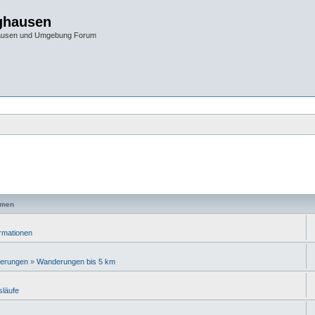
ghausen
hausen und Umgebung Forum
emen
ormationen
erungen
»
Wanderungen bis 5 km
släufe