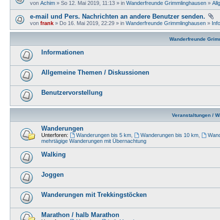
von
Achim
» So 12. Mai 2019, 11:13 » in
Wanderfreunde Grimmlinghausen
»
All
e-mail und Pers. Nachrichten an andere Benutzer senden.
von
frank
» Do 16. Mai 2019, 22:29 » in
Wanderfreunde Grimmlinghausen
»
Inf
Wanderfreunde Grim
Informationen
Allgemeine Themen / Diskussionen
Benutzervorstellung
Veranstaltungen / 
Wanderungen
Unterforen:
Wanderungen bis 5 km
,
Wanderungen bis 10 km
,
Wand
mehrtägige Wanderungen mit Übernachtung
Walking
Joggen
Wanderungen mit Trekkingstöcken
Marathon / halb Marathon