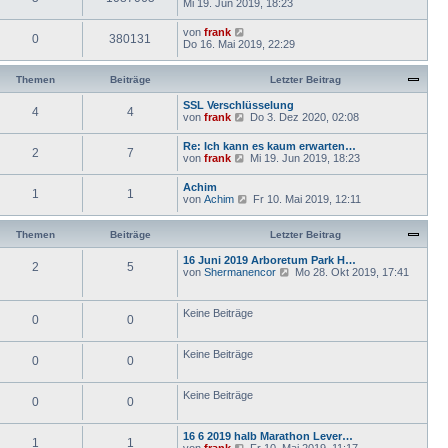
Mi 19. Jun 2019, 18:23
von
frank
0
380131
Do 16. Mai 2019, 22:29
Themen
Beiträge
Letzter Beitrag
SSL Verschlüsselung
4
4
N
von
frank
Do 3. Dez 2020, 02:08
e
u
Re: Ich kann es kaum erwarten…
2
7
e
N
von
frank
Mi 19. Jun 2019, 18:23
s
e
t
u
Achim
e
1
1
e
N
von
Achim
Fr 10. Mai 2019, 12:11
r
s
e
B
t
u
e
e
e
Themen
Beiträge
Letzter Beitrag
i
r
s
t
B
t
16 Juni 2019 Arboretum Park H…
r
e
2
5
e
N
von
Shermanencor
a
Mo 28. Okt 2019, 17:41
i
r
e
g
t
B
u
r
e
e
Keine Beiträge
a
i
0
0
s
g
t
t
r
e
Keine Beiträge
a
r
0
0
g
B
e
i
Keine Beiträge
0
0
t
r
a
16 6 2019 halb Marathon Lever…
g
1
1
N