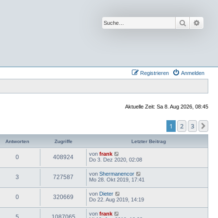
Suche
Erwei
Registrieren
Anmelden
Aktuelle Zeit: Sa 8. Aug 2026, 08:45
1
2
3
Nä
Antworten
Zugriffe
Letzter Beitrag
von
frank
0
408924
Do 3. Dez 2020, 02:08
von
Shermanencor
3
727587
Mo 28. Okt 2019, 17:41
von
Dieter
0
320669
Do 22. Aug 2019, 14:19
von
frank
5
1087065