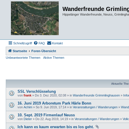
Wanderfreunde Grimlin
Hippelänger Wanderfreunde, Neuss, Grimling
Schnellzugriff
FAQ
Kontakt
Startseite
Foren-Übersicht
Unbeantwortete Themen
Aktive Themen
Aktuelle Th
SSL Verschlüsselung
von
frank
» Do 3. Dez 2020, 02:08 » in
Wanderfreunde Grimmlinghausen
»
Inf
16. Juni 2019 Arboretum Park Härle Bonn
von
Achim
» So 9. Jun 2019, 17:14 » in
Veranstaltungen / Wanderungen
»
Wand
10. Sept. 2019 Firmenlauf Neuss
von
Dieter
» Do 22. Aug 2019, 14:19 » in
Veranstaltungen / Wanderungen
»
Volk
Ich kann es kaum erwarten bis es los geht.