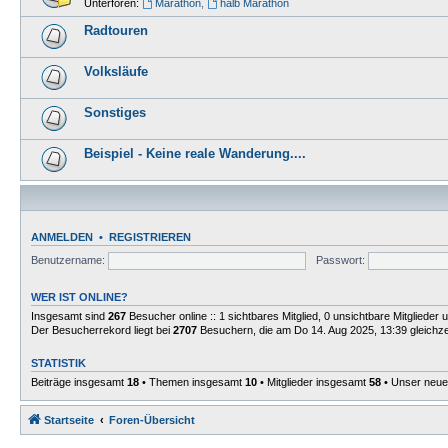
Unterforen:
Marathon
,
halb Marathon
Radtouren
Volksläufe
Sonstiges
Beispiel - Keine reale Wanderung....
ANMELDEN
•
REGISTRIEREN
Benutzername:
Passwort:
WER IST ONLINE?
Insgesamt sind
267
Besucher online :: 1 sichtbares Mitglied, 0 unsichtbare Mitgliede
Der Besucherrekord liegt bei
2707
Besuchern, die am Do 14. Aug 2025, 13:39 gleichzei
STATISTIK
Beiträge insgesamt
18
• Themen insgesamt
10
• Mitglieder insgesamt
58
• Unser neues
Startseite
Foren-Übersicht