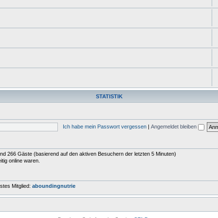
STATISTIK
Ich habe mein Passwort vergessen
|
Angemeldet bleiben
r und 266 Gäste (basierend auf den aktiven Besuchern der letzten 5 Minuten)
tig online waren.
tes Mitglied:
aboundingnutrie