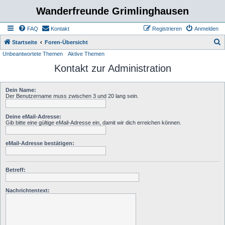
Wanderfreunde Grimlinghausen
FAQ
Kontakt
Registrieren
Anmelden
S
Startseite
Foren-Übersicht
Unbeantwortete Themen
Aktive Themen
u
Kontakt zur Administration
c
h
Dein Name:
e
Der Benutzername muss zwischen 3 und 20 lang sein.
Deine eMail-Adresse:
Gib bitte eine gültige eMail-Adresse ein, damit wir dich erreichen können.
eMail-Adresse bestätigen:
Betreff:
Nachrichtentext: